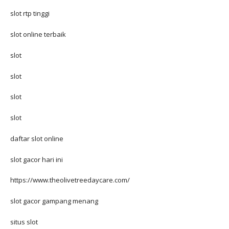
slot rtp tinggi
slot online terbaik
slot
slot
slot
slot
daftar slot online
slot gacor hari ini
https://www.theolivetreedaycare.com/
slot gacor gampang menang
situs slot