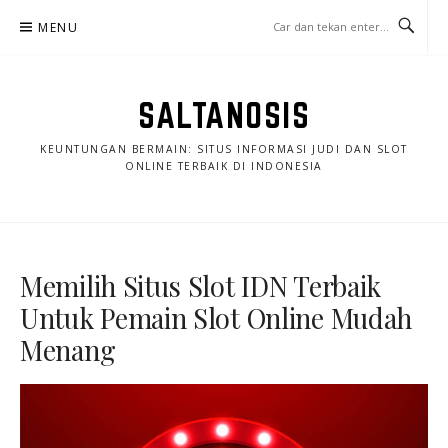
Lompat
MENU
ke
konten
SALTANOSIS
KEUNTUNGAN BERMAIN: SITUS INFORMASI JUDI DAN SLOT
ONLINE TERBAIK DI INDONESIA
Memilih Situs Slot IDN Terbaik
Untuk Pemain Slot Online Mudah
Menang