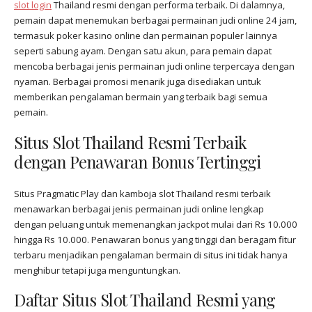
slot login
Thailand resmi dengan performa terbaik. Di dalamnya,
pemain dapat menemukan berbagai permainan judi online 24 jam,
termasuk poker kasino online dan permainan populer lainnya
seperti sabung ayam. Dengan satu akun, para pemain dapat
mencoba berbagai jenis permainan judi online terpercaya dengan
nyaman. Berbagai promosi menarik juga disediakan untuk
memberikan pengalaman bermain yang terbaik bagi semua
pemain.
Situs Slot Thailand Resmi Terbaik
dengan Penawaran Bonus Tertinggi
Situs Pragmatic Play dan kamboja slot Thailand resmi terbaik
menawarkan berbagai jenis permainan judi online lengkap
dengan peluang untuk memenangkan jackpot mulai dari Rs 10.000
hingga Rs 10.000. Penawaran bonus yang tinggi dan beragam fitur
terbaru menjadikan pengalaman bermain di situs ini tidak hanya
menghibur tetapi juga menguntungkan.
Daftar Situs Slot Thailand Resmi yang