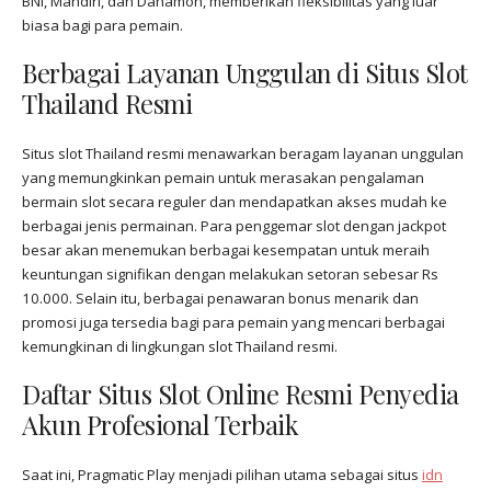
BNI, Mandiri, dan Danamon, memberikan fleksibilitas yang luar
biasa bagi para pemain.
Berbagai Layanan Unggulan di Situs Slot
Thailand Resmi
Situs slot Thailand resmi menawarkan beragam layanan unggulan
yang memungkinkan pemain untuk merasakan pengalaman
bermain slot secara reguler dan mendapatkan akses mudah ke
berbagai jenis permainan. Para penggemar slot dengan jackpot
besar akan menemukan berbagai kesempatan untuk meraih
keuntungan signifikan dengan melakukan setoran sebesar Rs
10.000. Selain itu, berbagai penawaran bonus menarik dan
promosi juga tersedia bagi para pemain yang mencari berbagai
kemungkinan di lingkungan slot Thailand resmi.
Daftar Situs Slot Online Resmi Penyedia
Akun Profesional Terbaik
Saat ini, Pragmatic Play menjadi pilihan utama sebagai situs
idn