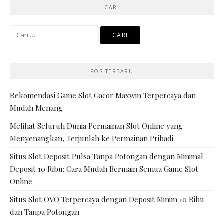
CARI
Cari
untuk:
POS TERBARU
Rekomendasi Game Slot Gacor Maxwin Terpercaya dan
Mudah Menang
Melihat Seluruh Dunia Permainan Slot Online yang
Menyenangkan, Terjunlah ke Permainan Pribadi
Situs Slot Deposit Pulsa Tanpa Potongan dengan Minimal
Deposit 10 Ribu: Cara Mudah Bermain Semua Game Slot
Online
Situs Slot OVO Terpercaya dengan Deposit Minim 10 Ribu
dan Tanpa Potongan